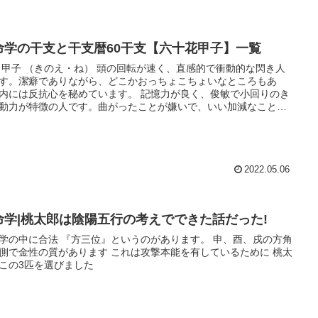
命学の干支と干支暦60干支【六十花甲子】一覧
 甲子 （きのえ・ね） 頭の回転が速く、直感的で衝動的な閃き人
す。潔癖でありながら、どこかおっちょこちょいなところもあ
内には反抗心を秘めています。 記憶力が良く、俊敏で小回りのき
動力が特徴の人です。曲がったことが嫌いで、いい加減なことの
ない性分でもあります。中には口が軽い人もあります。 親兄弟と
が薄く、人生に波乱が多い星です。英知が深く学問・芸術・技
語学等の才能はありますが、離婚率が高く、配偶者運は余り良く
ません。
2022.05.06
命学|桃太郎は陰陽五行の考えでできた話だった!
学の中に合法 『方三位』というのがあります。 申、酉、戌の方角
側で金性の質があります これは攻撃本能を有しているために 桃太
この3匹を選びました