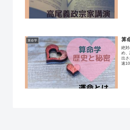
算
算命学
絶対
め、
出さ
速1
宇宙