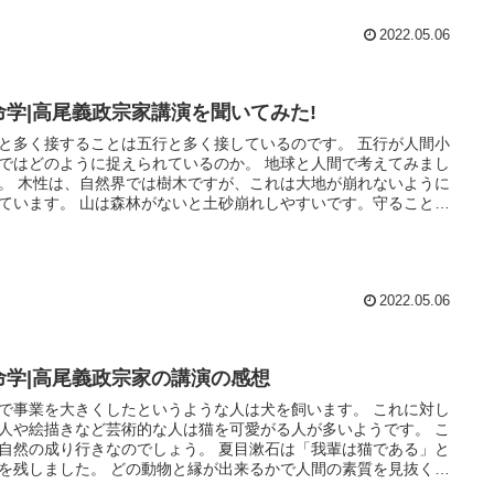
2022.05.06
命学|高尾義政宗家講演を聞いてみた!
と多く接することは五行と多く接しているのです。 五行が人間小
ではどのように捉えられているのか。 地球と人間で考えてみまし
。 木性は、自然界では樹木ですが、これは大地が崩れないように
ています。 山は森林がないと土砂崩れしやすいです。守ることが
です。 人間の中では筋にに相当します。 筋がなければ筋肉を伸ば
とも引き締めることも出来ないし、内臓を一定位置に保つことも
ません。
2022.05.06
命学|高尾義政宗家の講演の感想
で事業を大きくしたというような人は犬を飼います。 これに対し
人や絵描きなど芸術的な人は猫を可愛がる人が多いようです。 こ
自然の成り行きなのでしょう。 夏目漱石は「我輩は猫である」と
を残しました。 どの動物と縁が出来るかで人間の素質を見抜くの
。