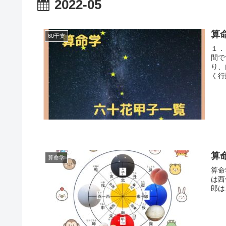
2022-05
算
60干支
１．
間で
り、
く行
出来
の縁
術・
あり
算
算命学
算命
は西
郎は