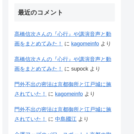
最近のコメント
髙橋信次さんの『心行』や講演音声と動
画をまとめてみた！
に
kagomeinfo
より
髙橋信次さんの『心行』や講演音声と動
画をまとめてみた！
に
supock
より
門外不出の密法は京都御所と江戸城に施
されていた！
に
kagomeinfo
より
門外不出の密法は京都御所と江戸城に施
されていた！
に
中島國江
より