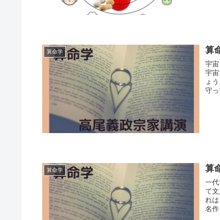
算
算命学
宇宙
宇宙
ょう
守っ
樹木
すこ
出来
算
算命学
一代
て文
れは
名作
です